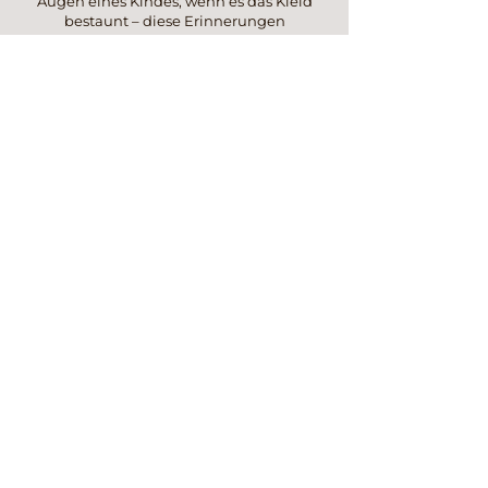
Augen eines Kindes, wenn es das Kleid
bestaunt – diese Erinnerungen
festzuhalten bedarf viel
Aufmerksamkeit und Nähe. Deswegen
ist es so wichtig, dass wir uns vorher ein
wenig kennenlernen!