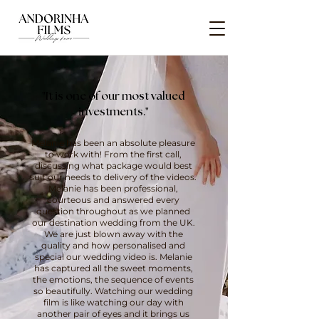
"It is one of our most valued
investments."
Melanie has been an absolute pleasure
to work with! From the first call,
discussing what package would best
suit our needs to delivery of the videos.
Melanie has been professional,
courteous and answered every
question throughout as we planned
our destination wedding from the UK.
We are just blown away with the
quality and how personalised and
special our wedding video is. Melanie
has captured all the sweet moments,
the emotions, the sequence of events
so beautifully. Watching our wedding
film is like watching our day with
another pair of eyes and it brings us